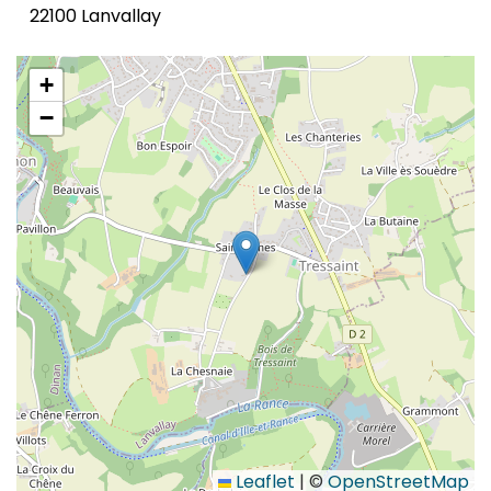
22100 Lanvallay
+
−
Leaflet
|
©
OpenStreetMap