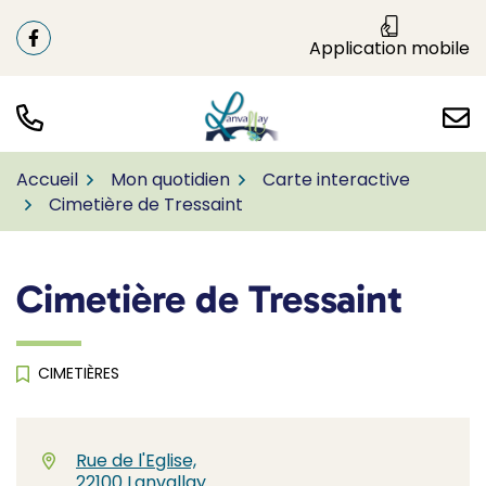
Aller
au
Application mobile
Facebook
(ouverture dans un nouvel onglet)
contenu
Tél.
No
Lanvallay
Accueil
Mon quotidien
Carte interactive
Cimetière de Tressaint
Cimetière de Tressaint
CIMETIÈRES
Infos utiles
Rue de l'Eglise,
(ouverture dans un nouvel ongle
22100 Lanvallay